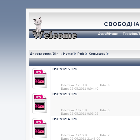
СВОБОДНА
Домой/Home
Траффик/T
Директория/Dir ::
Home
Pub
Конышев
DSCN1215.JPG
File Size:
176.1 K
Hits:
6
Date:
22.05.2011 0:04:40
DSCN1213.JPG
File Size:
187.5 K
Hits:
5
Date:
22.05.2011 0:03:02
DSCN1214.JPG
File Size:
194.9 K
Hits:
7
Date:
05.06.2011 21:48:09