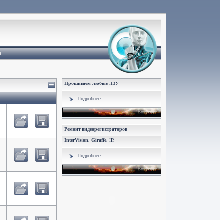
n
Прошиваем любые ПЗУ
Подробнее...
Ремонт видеорегистраторов
InterVision. Giraffe. IP.
Подробнее...