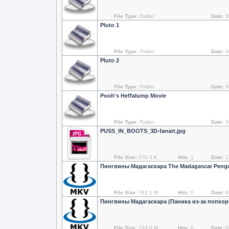
File Type:
Folder
Date:
3
Pluto 1
File Type:
Folder
Date:
3
Pluto 2
File Type:
Folder
Date:
3
Pooh's Heffalump Movie
File Type:
Folder
Date:
3
PUSS_IN_BOOTS_3D-fanart.jpg
File Size:
570.3 K
Hits:
1
Date:
1
Пингвины Мадагаскара The Madagascar Pengui
File Size:
762.1 M
Hits:
0
Date:
0
Пингвины Мадагаскара (Паника из-за попкор
File Size:
733.0 M
Hits:
0
Date:
0