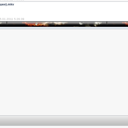
шке).mkv
5.01.2011 5:26:39