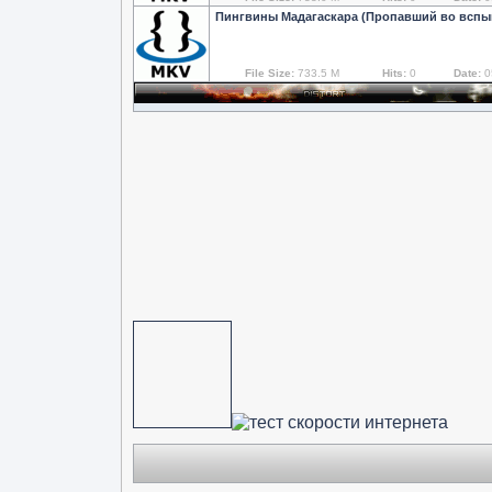
Пингвины Мадагаскара (Пропавший во вспы
File Size:
733.5 M
Hits:
0
Date:
0