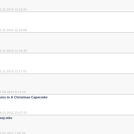
0.11.2013 11:12:43
0.11.2013 11:16:09
0.11.2013 11:16:35
0.11.2013 11:17:07
7.09.2013 9:12:19
ns in A Christmas Caper.mkv
8.01.2011 23:27:21
на).mkv
5.01.2011 7:06:33