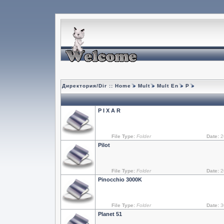
Директория/Dir ::
Home
Mult
Mult En
P
P I X A R
File Type:
Folder
Date:
2
Pilot
File Type:
Folder
Date:
2
Pinocchio 3000K
File Type:
Folder
Date:
3
Planet 51