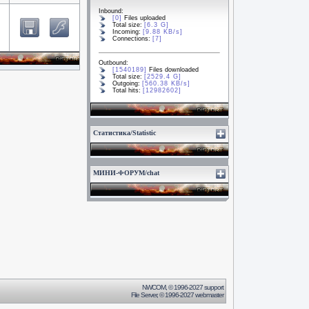
Inbound:
[0]
Files uploaded
Total size:
[6.3 G]
Incoming:
[9.88 KB/s]
Connections:
[7]
Outbound:
[1540189]
Files downloaded
Total size:
[2529.4 G]
Outgoing:
[560.38 KB/s]
Total hits:
[12982602]
Статистика/Statistic
МИНИ-ФОРУМ/chat
NWCOM
, © 1996-2027
support
File Server
, © 1996-2027
webmaster