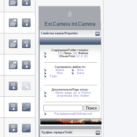
Ext.Camera
Int.Camera
Свойства папки/Properties
Содержание/Folder contains:
[7]
Папок,
[4]
Файлов
Объем/Total:
[2.2 G]
Сортировать файлы по:
Name
Size
Hits
Date
Type
Дополнительно/Page extras:
Show page as a filelist
Download this folder
Расширенный/Advanced
Трафик сервера/Trafic